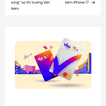
sủng’’ tại thị trường Việt
kém iPhone 17
bài
Nam
viết