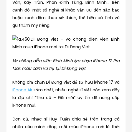
Vân, Kay Trần, Phan Đình Tùng, Bình Minh… Bên
cạnh đó, một số nghệ sĩ khác vẫn ưu tiên sắc bạc
hoặc xanh đậm theo sở thích, thể hiện cá tính và
gu thẩm mỹ riêng.
Vợ chồng diễn viên Bình Minh lựa chọn iPhone 17 Pro
Max màu cam vũ trụ tại Di Động Việt
Không chỉ chọn Di Động Việt để sở hữu iPhone 17 và
iPhone Air
sớm nhất, nhiều nghệ sĩ Việt còn xem đây
là địa chỉ “Thu cũ – Đổi mới” uy tín để nâng cấp
iPhone mới.
Đơn cử, nhạc sĩ Huy Tuấn chia sẻ trên trang cá
nhân của mình rằng, mỗi mùa iPhone mới là thời