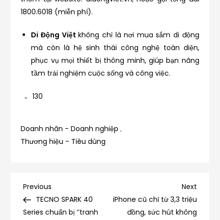
1800.6018 (miễn phí).
Di Động Việt
không chỉ là nơi mua sắm di động
mà còn là hệ sinh thái công nghệ toàn diện,
phục vụ mọi thiết bị thông minh, giúp bạn nâng
tầm trải nghiệm cuộc sống và công việc.
130
Doanh nhân - Doanh nghiệp
,
Thương hiệu - Tiêu dùng
Điều
Previous
Next
Previous
Next
Post
Post
TECNO SPARK 40
iPhone cũ chỉ từ 3,3 triệu
hướng
Series chuẩn bị ‘’tranh
đồng, sức hút không