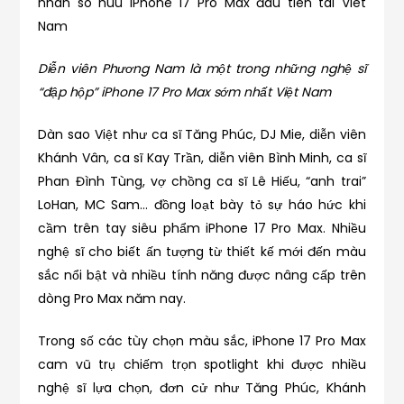
Diễn viên Phương Nam là một trong những nghệ sĩ
“đập hộp” iPhone 17 Pro Max sớm nhất Việt Nam
Dàn sao Việt như ca sĩ Tăng Phúc, DJ Mie, diễn viên
Khánh Vân, ca sĩ Kay Trần, diễn viên Bình Minh, ca sĩ
Phan Đình Tùng, vợ chồng ca sĩ Lê Hiếu, “anh trai”
LoHan, MC Sam… đồng loạt bày tỏ sự háo hức khi
cầm trên tay siêu phẩm iPhone 17 Pro Max. Nhiều
nghệ sĩ cho biết ấn tượng từ thiết kế mới đến màu
sắc nổi bật và nhiều tính năng được nâng cấp trên
dòng Pro Max năm nay.
Trong số các tùy chọn màu sắc, iPhone 17 Pro Max
cam vũ trụ chiếm trọn spotlight khi được nhiều
nghệ sĩ lựa chọn, đơn cử như Tăng Phúc, Khánh