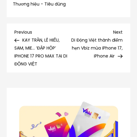
Thương hiệu - Tiêu dùng
Điều
Previous
Next
Previous
Next
Post
Post
KAY TRẦN, LÊ HIẾU,
Di Động Việt thành điểm
hướng
SAM, MIE… ‘ĐẬP HỘP’
hẹn Vbiz mùa iPhone 17,
IPHONE 17 PRO MAX TẠI DI
iPhone Air
bài
ĐỘNG VIỆT
viết