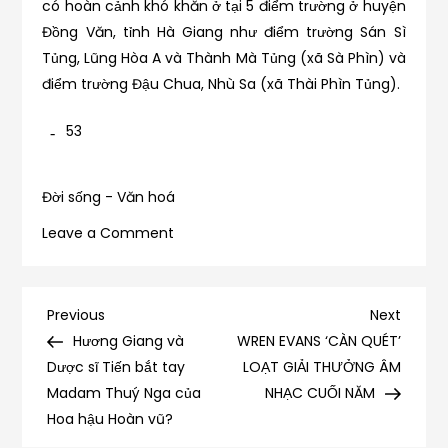
có hoàn cảnh khó khăn ở tại 5 điểm trường ở huyện
Đồng Văn, tỉnh Hà Giang như điểm trường Sán Sì
Tủng, Lũng Hòa A và Thành Mà Tủng (xã Sà Phìn) và
điểm trường Đậu Chua, Nhù Sa (xã Thài Phìn Tủng).
53
Đời sống - Văn hoá
on
Leave a Comment
HOME
LOVE
MANG
Điều
Previous
Next
Previous
Next
TẾT
Post
Post
Hương Giang và
WREN EVANS ‘CÀN QUÉT’
hướng
ẤM
Dược sĩ Tiến bắt tay
LOẠT GIẢI THƯỞNG ÂM
VỀ
Madam Thuý Nga của
NHẠC CUỐI NĂM
bài
HÀ
Hoa hậu Hoàn vũ?
GIANG