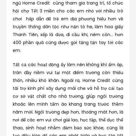
ngũ Home Credit cùng tham gia trang trí, tổ chức
hội chợ Tết 3 miền cho các em nhỏ với nhiều trò
chơi hấp dẫn để trẻ em địa phương hiểu hơn về
truyền thống dân tộc như nặn tò he, làm hoa giấy
Thanh Tiên, xếp lá dừa, đi cầu khỉ, ném còn… hơn
400 phần quà cũng được gửi tặng tận tay tới các
em.
Tất cả các hoạt động ấy làm nên không khí ấm áp,
tràn đầy niềm vui tại một điểm trường còn thiếu
thốn, nhiều khó khăn. Ngoài ra, Home Credit cũng
tài trợ kinh phí xây dựng mái che và hỗ trợ cải tạo
cơ sở vật chất cho nhà trường, giúp ngôi trường
khoác lên mình tấm áo khang trang trước thềm
năm mới. Ngôi trường đẹp hơn, thoáng mát hơn, là
nơi để các em vui chơi giải lao, học tập, thể dục thể
thao, sinh hoạt nhằm đảm bảo sức khỏe, cũng là
tạo điều kiện để các em phát triển và học tập tốt