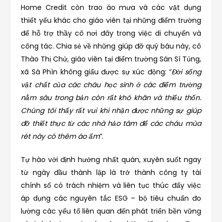
Home Credit còn trao áo mưa và các vật dụng
thiết yếu khác cho giáo viên tại những điểm trường
để hỗ trợ thầy cô nơi đây trong việc di chuyển và
công tác. Chia sẻ về những giúp đỡ quý báu này, cô
Thào Thị Chử, giáo viên tại điểm trường Sán Sì Tủng,
xã Sà Phìn không giấu được sự xúc động: “
Đời sống
vật chất của các cháu học sinh ở các điểm trường
nằm sâu trong bản còn rất khó khăn và thiếu thốn.
Chúng tôi thấy rất vui khi nhận được những sự giúp
đỡ thiết thực từ các nhà hảo tâm để các cháu mùa
rét này có thêm áo ấm
”.
Tự hào với định hướng nhất quán, xuyên suốt ngay
từ ngày đầu thành lập là trở thành công ty tài
chính số có trách nhiệm và liên tục thúc đẩy việc
áp dụng các nguyên tắc ESG – bộ tiêu chuẩn đo
lường các yếu tố liên quan đến phát triển bền vững