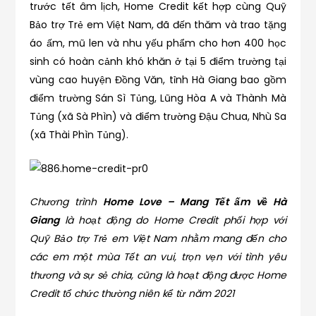
trước tết âm lịch, Home Credit kết hợp cùng Quỹ
Bảo trợ Trẻ em Việt Nam, đã đến thăm và trao tặng
áo ấm, mũ len và nhu yếu phẩm cho hơn 400 học
sinh có hoàn cảnh khó khăn ở tại 5 điểm trường tại
vùng cao huyện Đồng Văn, tỉnh Hà Giang bao gồm
điểm trường Sán Sì Tủng, Lũng Hòa A và Thành Mà
Tủng (xã Sà Phìn) và điểm trường Đậu Chua, Nhù Sa
(xã Thài Phìn Tủng).
Chương trình
Home Love – Mang Tết ấm về Hà
Giang
là hoạt động do Home Credit phối hợp với
Quỹ Bảo trợ Trẻ em Việt Nam nhằm mang đến cho
các em một mùa Tết an vui, trọn vẹn với tình yêu
thương và sự sẻ chia,
cũng là hoạt động được Home
Credit tổ chức thường niên kể từ năm 2021