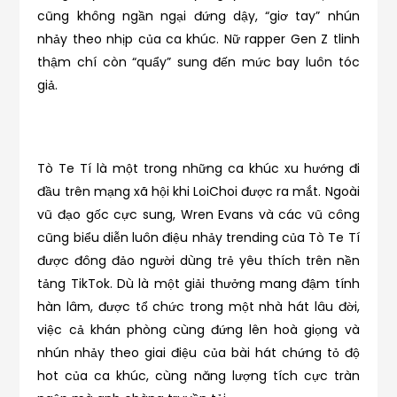
cũng không ngần ngại đứng dậy, “giơ tay” nhún
nhảy theo nhịp của ca khúc. Nữ rapper Gen Z tlinh
thậm chí còn “quẩy” sung đến mức bay luôn tóc
giả.
Tò Te Tí là một trong những ca khúc xu hướng đi
đầu trên mạng xã hội khi LoiChoi được ra mắt. Ngoài
vũ đạo gốc cực sung, Wren Evans và các vũ công
cũng biểu diễn luôn điệu nhảy trending của Tò Te Tí
được đông đảo người dùng trẻ yêu thích trên nền
tảng TikTok. Dù là một giải thưởng mang đậm tính
hàn lâm, được tổ chức trong một nhà hát lâu đời,
việc cả khán phòng cùng đứng lên hoà giọng và
nhún nhảy theo giai điệu của bài hát chứng tỏ độ
hot của ca khúc, cùng năng lượng tích cực tràn