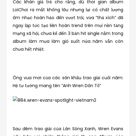
Các khán giả trẻ cho rằng, dù thời gian album
LoiChoi ra mắt không lâu nhưng lại có chất lượng
âm nhạc hoàn hảo đến vượt trội, vừa “thả xích” đã
ngay lập tức tạo liên hoàn trend trên mọi nền tảng
mạng xã hội, chưa kể đến 3 bản hit single nằm trong
album làm mưa làm gió suốt nửa năm vẫn còn
chưa hết nhiệt.
Ông vua mới của các sân khấu trao giải cuối năm:
Hệ tư tưởng mang tên “Anh Wren Dân Tổ”
Sau đêm trao giải của Làn Sóng Xanh, Wren Evans