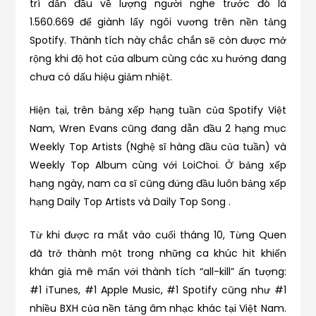
trí dẫn đầu về lượng người nghe trước đó là
1.560.669 để giành lấy ngôi vương trên nền tảng
Spotify. Thành tích này chắc chắn sẽ còn được mở
rộng khi độ hot của album cùng các xu hướng đang
chưa có dấu hiệu giảm nhiệt.
Hiện tại, trên bảng xếp hạng tuần của Spotify Việt
Nam, Wren Evans cũng đang dẫn đầu 2 hạng mục
Weekly Top Artists (Nghệ sĩ hàng đầu của tuần) và
Weekly Top Album cùng với LoiChoi. Ở bảng xếp
hạng ngày, nam ca sĩ cũng đứng đầu luôn bảng xếp
hạng Daily Top Artists và Daily Top Song .
Từ khi được ra mắt vào cuối tháng 10, Từng Quen
đã trở thành một trong những ca khúc hit khiến
khán giả mê mẩn với thành tích “all-kill” ấn tượng:
#1 iTunes, #1 Apple Music, #1 Spotify cũng như #1
nhiều BXH của nền tảng âm nhạc khác tại Việt Nam.