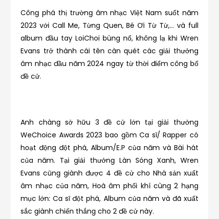
Công phá thị trường âm nhạc Việt Nam suốt năm
2023 với Call Me, Từng Quen, Bé Ơi Từ Từ,… và full
album đầu tay LoiChoi bùng nổ, không lạ khi Wren
Evans trở thành cái tên càn quét các giải thưởng
âm nhạc đầu năm 2024 ngay từ thời điểm công bố
đề cử.
Anh chàng sở hữu 3 đề cử lớn tại giải thưởng
WeChoice Awards 2023 bao gồm Ca sĩ/ Rapper có
hoạt động đột phá, Album/E.P của năm và Bài hát
của năm. Tại giải thưởng Làn Sóng Xanh, Wren
Evans cũng giành được 4 đề cử cho Nhà sản xuất
âm nhạc của năm, Hoà âm phối khí cùng 2 hạng
mục lớn: Ca sĩ đột phá, Album của năm và đã xuất
sắc giành chiến thắng cho 2 đề cử này.