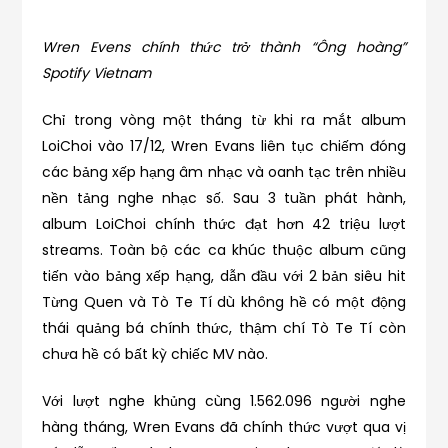
Wren Evens chính thức trở thành “Ông hoàng”
Spotify Vietnam
Chỉ trong vòng một tháng từ khi ra mắt album
LoiChoi vào 17/12, Wren Evans liên tục chiếm đóng
các bảng xếp hạng âm nhạc và oanh tạc trên nhiều
nền tảng nghe nhạc số. Sau 3 tuần phát hành,
album LoiChoi chính thức đạt hơn 42 triệu lượt
streams. Toàn bộ các ca khúc thuộc album cũng
tiến vào bảng xếp hạng, dẫn đầu với 2 bản siêu hit
Từng Quen và Tò Te Tí dù không hề có một động
thái quảng bá chính thức, thậm chí Tò Te Tí còn
chưa hề có bất kỳ chiếc MV nào.
Với lượt nghe khủng cùng 1.562.096 người nghe
hàng tháng, Wren Evans đã chính thức vượt qua vị