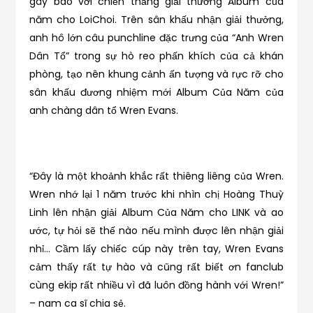
gây bão với chiến thắng giải thưởng Album của
năm cho LoiChoi. Trên sân khấu nhận giải thưởng,
anh hô lớn câu punchline đặc trưng của “Anh Wren
Dân Tổ” trong sự hò reo phấn khích của cả khán
phòng, tạo nên khung cảnh ấn tượng và rực rỡ cho
sân khấu đương nhiệm mới Album Của Năm của
anh chàng dân tổ Wren Evans.
“Đây là một khoảnh khắc rất thiêng liêng của Wren.
Wren nhớ lại 1 năm trước khi nhìn chị Hoàng Thuỳ
Linh lên nhận giải Album Của Năm cho LINK và ao
ước, tự hỏi sẽ thế nào nếu mình được lên nhận giải
nhỉ… Cầm lấy chiếc cúp này trên tay, Wren Evans
cảm thấy rất tự hào và cũng rất biết ơn fanclub
cùng ekip rất nhiều vì đã luôn đồng hành với Wren!”
– nam ca sĩ chia sẻ.