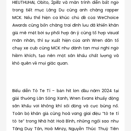
HIEUTHUHAI, Obito, 2pillz và màn trình diễn bất ngờ
trong tiết mục Lãng Du cùng anh chàng rapper
MCK. Nếu thể hiện ca khúc chủ đề của WeChoice
Awards cùng bốn chàng trai đỉnh lưu đã khiến khán
giả mê mệt bởi sự phối hợp ăn ý cùng tổ hợp visual
mãn nhãn, thì sự xuất hiện của anh Wren dân tổ
chạy xe cub cùng MCK như đánh tan mọi nghi ngờ
hiềm khích, tạo nên một sân khấu chất lượng và
khó quên về mọi giác quan.
Biểu diễn Tò Te Tí – bản hit lớn đầu năm 2024 tại
giải thưởng Làn Sóng Xanh, Wren Evans khuấy động
sân khấu với không khí sôi động và cực bùng nổ.
Toàn bộ khán giả cùng hoà vang giai điệu “tò te tí
tò te” trong Nhà hát Hoà Bình, những ngôi sao như
Tăng Duy Tân, Hoà Minzy, Nguyễn Thúc Thuỳ Tiên