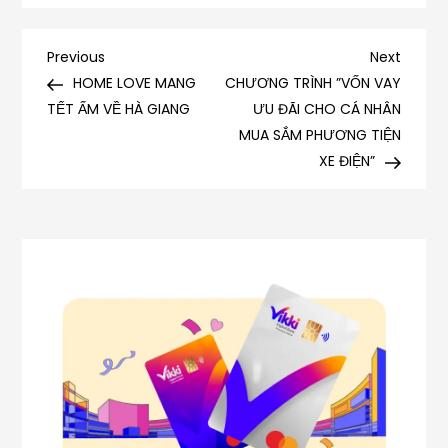
WREN
EVANS
‘CÀN
Điều
Previous
Next
Previous
Next
QUÉT’
Post
Post
HOME LOVE MANG
CHƯƠNG TRÌNH ”VỐN VAY
hướng
LOẠT
TẾT ẤM VỀ HÀ GIANG
ƯU ĐÃI CHO CÁ NHÂN
GIẢI
MUA SẮM PHƯƠNG TIỆN
bài
THƯỞNG
XE ĐIỆN”
ÂM
viết
NHẠC
CUỐI
NĂM