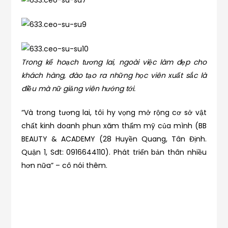
Trong kế hoạch tương lai, ngoài việc làm đẹp cho
khách hàng, đào tạo ra những học viên xuất sắc là
điều mà nữ giảng viên hướng tới.
“Và trong tương lai, tôi hy vọng mở rộng cơ sở vật
chất kinh doanh phun xăm thẩm mỹ của mình (BB
BEAUTY & ACADEMY (28 Huyền Quang, Tân Định.
Quận 1, Sđt: 0916644110). Phát triển bản thân nhiều
hơn nữa” – cô nói thêm.