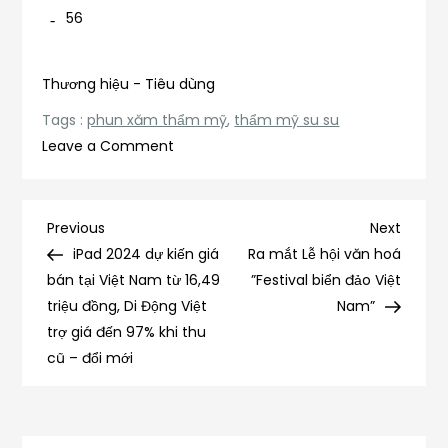
56
Thương hiệu - Tiêu dùng
Tags :
phun xăm thẩm mỹ
,
thẩm mỹ su su
on
Leave a Comment
Nữ
giảng
viên
Điều
Previous
Next
Previous
Next
phản
Post
Post
iPad 2024 dự kiến giá
Ra mắt Lễ hội văn hoá
hướng
hồi
bán tại Việt Nam từ 16,49
”Festival biển đảo Việt
thông
triệu đồng, Di Động Việt
Nam”
bài
tin
trợ giá đến 97% khi thu
trước
cũ – đổi mới
viết
những
định
kiến