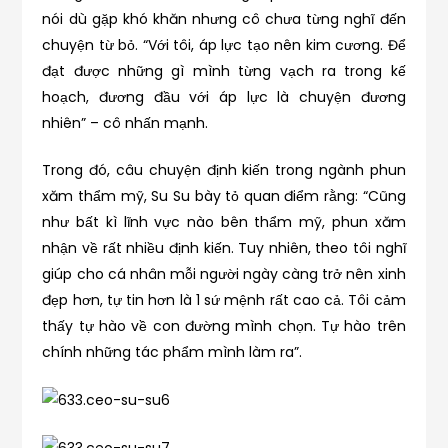
nói dù gặp khó khăn nhưng cô chưa từng nghĩ đến
chuyện từ bỏ. “Với tôi, áp lực tạo nên kim cương. Để
đạt được những gì mình từng vạch ra trong kế
hoạch, đương đầu với áp lực là chuyện đương
nhiên” – cô nhấn mạnh.
Trong đó, câu chuyện định kiến trong ngành phun
xăm thẩm mỹ, Su Su bày tỏ quan điểm rằng: “Cũng
như bất kì lĩnh vực nào bên thẩm mỹ, phun xăm
nhận về rất nhiều định kiến. Tuy nhiên, theo tôi nghĩ
giúp cho cá nhân mỗi người ngày càng trở nên xinh
đẹp hơn, tự tin hơn là 1 sứ mệnh rất cao cả. Tôi cảm
thấy tự hào về con đường mình chọn. Tự hào trên
chính những tác phẩm mình làm ra”.