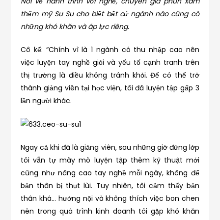
Nói về hành trình với nghề, chuyên gia phun xăm
thẩm mỹ Su Su cho biết bất cứ ngành nào cũng có
những khó khăn và áp lực riêng.
Cô kể: “Chính vì là 1 ngành có thu nhập cao nên
việc luyện tay nghề giỏi và yếu tố cạnh tranh trên
thị trường là điều không tránh khỏi. Để có thể trở
thành giảng viên tại học viện, tôi đã luyện tập gấp 3
lần người khác.
Ngay cả khi đã là giảng viên, sau những giờ đứng lớp
tôi vẫn tự mày mò luyện tập thêm kỹ thuật mới
cũng như nâng cao tay nghề mỗi ngày, không để
bản thân bị thụt lùi. Tuy nhiên, tôi cảm thấy bản
thân khá… hướng nội và không thích việc bon chen
nên trong quá trình kinh doanh tôi gặp khó khăn