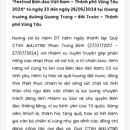
“Festival Biển đảo Việt Nam – Thành phố Vũng Tàu
2024” từ ngày 23 đến ngày 26/05/2024 tại Quảng
trường đường Quang Trung – Bãi Trước – Thành
phố Vũng Tàu.
Hướng tới kỷ niệm 07 năm ngày thành lập Quỹ
CTXH AHLLVTND Phan Trọng Bình (27/07/2017 –
27/07/2024) với nhiệm vụ tuyên truyền góp phần
nâng cao nhận thức về vai trò, vị trí chiến lược, tiềm
năng vô cùng to lớn của Biển đảo Việt Nam; Cổ vũ
tình yêu, niềm tự hào về quê hương đất nước, đồng
thời thiết thực chăm lo đời sống vật chất và tinh
thần cho ngư dân, các chiến sĩ, lực lượng chuyên
trách đang làm nhiệm vụ bảo vệ chủ quyền Biển
đảo thiêng liêng, vì sự bình yên của Tổ quốc; Động
viên, khích lệ, thăm hỏi, tặng quà, trao sổ tiết kiệm
gửi cán bộ chiến sĩ cũng như gia đình các đồng chí
đang công tác nơi đảo xa, Quỹ CTXH AHLLVTND