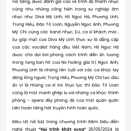
nổi tiếng, được đánh giá cao về trình độ thanh nhạc
cũng như những cống hiến trong sự nghiệp âm
nhạc như: Diva Mỹ Linh, Hồ Ngọc Hà, Phương Linh,
Trọng Hiếu, Đào Tố Loan, Nguyễn Ngọc Anh, Phương
Mỹ Chi cùng các band nhạc, DJ, ca sĩ khách mời…
Sự góp mặt của Diva Mỹ Linh thực sự là đẳng cấp
của các vocalist hàng đầu Việt Nam; Hồ Ngọc Hà
được chờ đợi bởi phong cách trình diễn ấn tượng
trong từng bản hit của Nữ hoàng giải trí; Ngọc Anh,
Phương Linh là những tên tuổi với các ca khúc lay
động lòng người; Trọng Hiếu, Phương Mỹ Chi tạo dấu
ấn vì là những ca sĩ trẻ thực lực thì Đào Tố Loan
cũng là một mảnh ghép lạ với những ca khúc thính
phòng – opera đầy phong độ của một quán quân
Liên hoan tiếng hát truyền hình toàn quốc.
Điều rất nổi bật trong chương trình Đêm biểu diễn
nghệ thuật
“Hải trình khát vọng”
25/05/2024 là