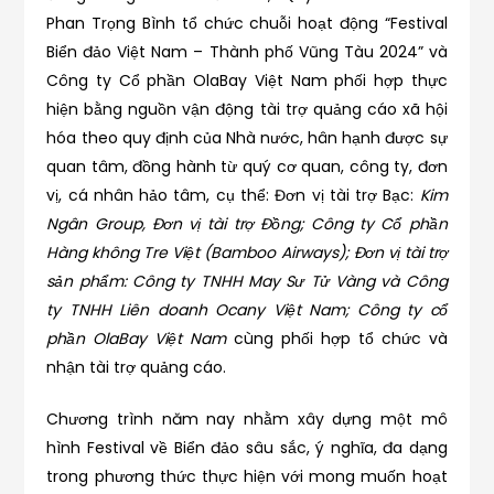
Phan Trọng Bình tổ chức chuỗi hoạt động “Festival
Biển đảo Việt Nam – Thành phố Vũng Tàu 2024” và
Công ty Cổ phần OlaBay Việt Nam phối hợp thực
hiện bằng nguồn vận động tài trợ quảng cáo xã hội
hóa theo quy định của Nhà nước, hân hạnh được sự
quan tâm, đồng hành từ quý cơ quan, công ty, đơn
vị, cá nhân hảo tâm, cụ thể: Đơn vị tài trợ Bạc:
Kim
Ngân Group,
Đơn vị tài trợ Đồng; Công ty Cổ phần
Hàng không Tre Việt (Bamboo Airways); Đơn vị tài trợ
sản phẩm: Công ty TNHH May Sư Tử Vàng và Công
ty TNHH Liên doanh Ocany Việt Nam;
Công ty cổ
phần OlaBay Việt Nam
cùng phối hợp tổ chức và
nhận tài trợ quảng cáo.
Chương trình năm nay nhằm xây dựng một mô
hình Festival về Biển đảo sâu sắc, ý nghĩa, đa dạng
trong phương thức thực hiện với mong muốn hoạt