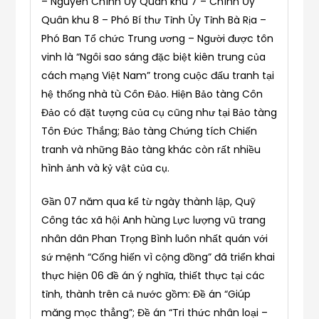
– Nguyên Chính Ủy Quân khu 7 – Chính Ủy
Quân khu 8 – Phó Bí thư Tỉnh Ủy Tỉnh Bà Rịa –
Phó Ban Tổ chức Trung ương – Người được tôn
vinh là “Ngôi sao sáng đặc biệt kiên trung của
cách mạng Việt Nam” trong cuộc đấu tranh tại
hệ thống nhà tù Côn Đảo. Hiện Bảo tàng Côn
Đảo có đặt tượng của cụ cũng như tại Bảo tàng
Tôn Đức Thắng; Bảo tàng Chứng tích Chiến
tranh và những Bảo tàng khác còn rất nhiều
hình ảnh và kỷ vật của cụ.
Gần 07 năm qua kể từ ngày thành lập, Quỹ
Công tác xã hội Anh hùng Lực lượng vũ trang
nhân dân Phan Trọng Bình luôn nhất quán với
sứ mệnh “Cống hiến vì cộng đồng” đã triển khai
thực hiện 06 đề án ý nghĩa, thiết thực tại các
tỉnh, thành trên cả nước gồm: Đề án “Giúp
măng mọc thẳng”; Đề án “Tri thức nhân loại –