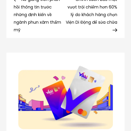
hướng
văn
hồi thông tin trước
vượt trội chiếm hơn 60%
hoá
những định kiến về
lý do khách hàng chọn
bài
”Festival
ngành phun xăm thẩm
Viện Di Động để sửa chữa
biển
mỹ
viết
đảo
Việt
Nam”