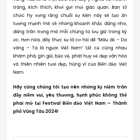
tráng, kích thích, khơi gợi mọi giác quan. Ban tổ
chức hy vọng rằng chuỗi sự kiện này sẽ tạo ấn
tượng mạnh mẽ về những khoảnh khắc đáng nhớ,
đáng trân trọng mà mỗi chúng ta lưu giữ trong ký
ức. Hơn nữa, đây thực sự là cơ hội để “Máu đỏ – Da
vàng – Ta là người Việt Nam” tất cả cùng nhau
khám phá, gìn giữ, bảo vệ, phát huy vẻ đẹp văn hóa
và thiên nhiên tươi đẹp, hùng vĩ của Biển đảo Việt
Nam.
Hãy cùng chúng tôi tạo nên những kỷ niệm tràn
đầy niềm vui, yêu thương, hạnh phúc không thể
phai mờ tại Festival Biển đảo Việt Nam – Thành
phố Vũng Tàu 2024!