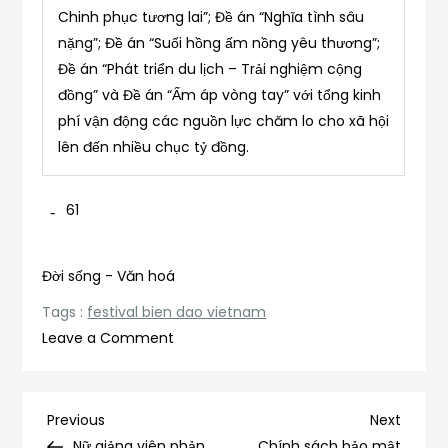
Chinh phục tương lai”; Đề án “Nghĩa tình sâu
nặng”; Đề án “Suối hồng ấm nồng yêu thương”;
Đề án “Phát triển du lịch – Trải nghiệm cộng
đồng” và Đề án “Ấm áp vòng tay” với tổng kinh
phí vận động các nguồn lực chăm lo cho xã hội
lên đến nhiều chục tỷ đồng.
61
Đời sống - Văn hoá
Tags :
festival bien dao vietnam
on
Leave a Comment
Ra
mắt
Lễ
Điều
Previous
Next
Previous
Next
hội
Post
Post
Nữ giảng viên phản
Chính sách bảo mật