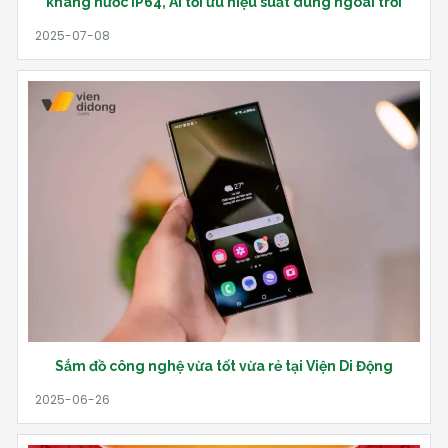
kháng nước IP64, AI tối ưu hiệu suất dùng ngoài trời
Sắm đồ công nghệ vừa tốt vừa rẻ tại Viện Di Động