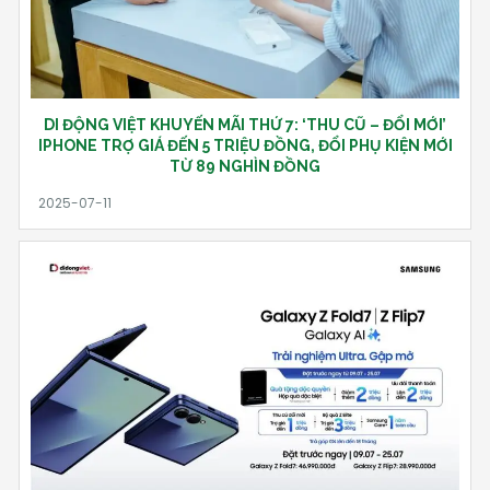
DI ĐỘNG VIỆT KHUYẾN MÃI THỨ 7: ‘THU CŨ – ĐỔI MỚI’
IPHONE TRỢ GIÁ ĐẾN 5 TRIỆU ĐỒNG, ĐỔI PHỤ KIỆN MỚI
TỪ 89 NGHÌN ĐỒNG