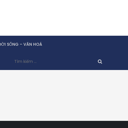
ĐỜI SỐNG – VĂN HOÁ
Tìm
kiếm
cho: